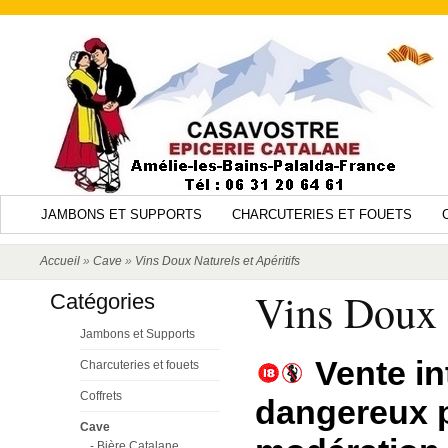
JAMBONS ET SUPPORTS
CHARCUTERIES ET FOUETS
Accueil
»
Cave
»
Vins Doux Naturels et Apéritifs
Vins Doux N
Catégories
Jambons et Supports
Vente in
Charcuteries et fouets
Coffrets
dangereux 
Cave
- Bière Catalane