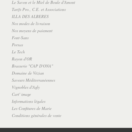
Le Savon et le Miel de Boule d'Amont
Tarifs Pro., C.E. et Associations
ILLA DES ALBERES
Nos modes de livraison
Nos moyens de paiement
Font-Sans
Porxas
Le Tech
Rayon d'OR
Brasserie "CAP D'ONA"
Domaine de Vézian
Saveurs Méditerranéennes
Vignobles d'Agly
Cart' image
Informations légales
Les Confitures de Marie
Conditions générales de vente