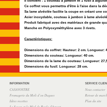
Il contient : 1 couteau à jambon et 1 fusil à aigui
Ce coffret vous permettra d'être à l'aise dans la 
Sa lame alvéolée facilite la coupe en créant une co
Acier inoxydable, couteau à jambon à lame alvéolée
Produit fabriqué avec des matériaux de grande qua
Manche en Polyoxyméthylène avec 3 rivets.
Caractéristiques:
Dimensions du coffret: Hauteur: 2 cm. Longueur: 4
Dimensions du couteau: Longueur: 40 cm.
Dimensions de la lame du couteau: Longueur: 27,5
Dimensions du fusil: Longueur: 28 cm.
INFORMATION
SERVICE CLIEN
CASAVOSTRE
Nous contacter
Fromagerie du Moli d’en Dagues
Retour de marc
Idées recettes
Plan du site
Le Savon et le Miel de Boule d'Amont