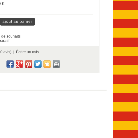
0 €
te de souhaits
aratif
(0 avis)
|
Écrire un avis