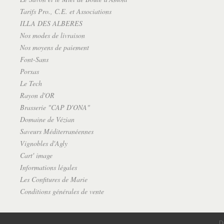
Tarifs Pro., C.E. et Associations
ILLA DES ALBERES
Nos modes de livraison
Nos moyens de paiement
Font-Sans
Porxas
Le Tech
Rayon d'OR
Brasserie "CAP D'ONA"
Domaine de Vézian
Saveurs Méditerranéennes
Vignobles d'Agly
Cart' image
Informations légales
Les Confitures de Marie
Conditions générales de vente
D