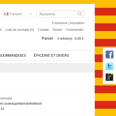
Français
Connexion
|
Inscription
il
Liste de souhaits (0)
Compte
Panier
Commander
Panier
0 article(s) - 0,00 €
GOURMANDISES
ÉPICERIE ET DIVERS
savostre
ret couteaujambonalvéoléfusil
10