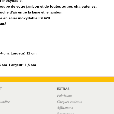
ser inoxydable.
découpe de votre jambon et de toutes autres charcuteries.
uche d'air entre la lame et le jambon.
 en acier inoxydable ISI 420.
lité.
4 cm. Largeur: 11 cm.
 cm. Largeur: 1,5 cm.
T
EXTRAS
Fabricants
handise
Chèques-cadeaux
Affiliations
Promotions