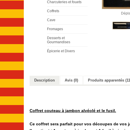
Charcuteries et fouets
Coffrets
Dépla
Cave
Fromages
Desserts et
Gourmandises
Épicerie et Divers
Description
Avis (0)
Produits apparentés (11
Coffret couteau à jambon
alvéolé
et le fusil.
Ce coffret sera parfait pour vos découpes de vos 