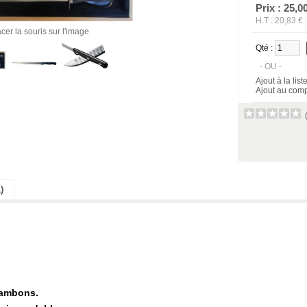
Prix : 25,0
H.T : 20,83 €
cer la souris sur l'image
Qté :
- OU -
Ajout à la lis
Ajout au comp
)
jambons.