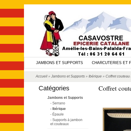
JAMBONS ET SUPPORTS
CHARCUTERIES ET 
Accueil
»
Jambons et Supports
»
Ibérique
»
Coffret couteau 
Coffret cout
Catégories
Jambons et Supports
- Serrano
- Ibérique
Zoom
- Épaule
- Supports à jambon
et couteaux