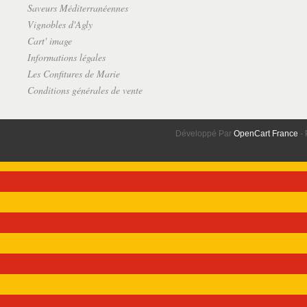
Saveurs Méditerranéennes
Vignobles d'Agly
Cart' image
Informations légales
Les Confitures de Marie
Conditions générales de vente
Développé Par
OpenCart France
- 