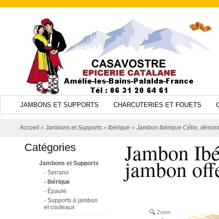
JAMBONS ET SUPPORTS
CHARCUTERIES ET FOUETS
Accueil
»
Jambons et Supports
»
Ibérique
»
Jambon Ibérique Cébo, désossé,
Jambon Ibér
Catégories
jambon offe
Jambons et Supports
- Serrano
- Ibérique
- Épaule
- Supports à jambon
et couteaux
Zoom