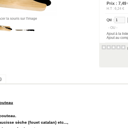
Prix : 7,49 
H.T : 6,24 €
cer la souris sur l'image
Qté :
- OU -
Ajout à la lis
Ajout au comp
)
couteau
 couteau.
cisse sèche (fouet catalan) etc...,