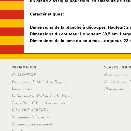
un grand classique pour tous les amateurs de sauci
Caractéristiques:
Dimensions de la planche à découper: Hauteur: 2 
Dimensions du couteau: Longueur: 39,5 cm. Largeu
Dimensions de la lame du couteau: Longueur: 22 c
INFORMATION
SERVICE CLIEN
CASAVOSTRE
Nous contacter
Fromagerie du Moli d’en Dagues
Retour de marc
Idées recettes
Plan du site
Le Savon et le Miel de Boule d'Amont
Tarifs Pro., C.E. et Associations
ILLA DES ALBERES
Nos modes de livraison
Nos moyens de paiement
Font-Sans