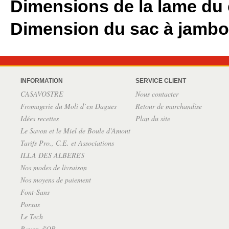
Dimensions de la lame du 
Dimension du sac à jambo
INFORMATION
SERVICE CLIENT
CASAVOSTRE
Nous contacter
Fromagerie du Moli d’en Dagues
Retour de marchandise
Idées recettes
Plan du site
Le Savon et le Miel de Boule d'Amont
Tarifs Pro., C.E. et Associations
ILLA DES ALBERES
Nos modes de livraison
Nos moyens de paiement
Font-Sans
Porxas
Le Tech
Rayon d'OR