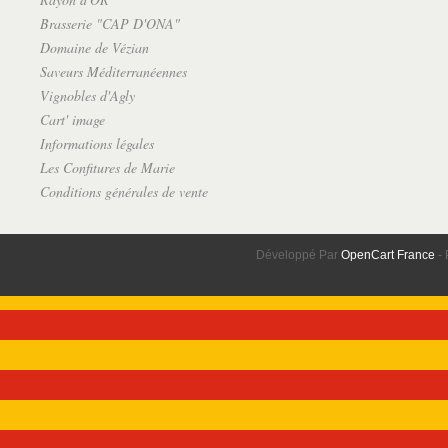
Brasserie "CAP D'ONA"
Domaine de Vézian
Saveurs Méditerranéennes
Vignobles d'Agly
Cart' image
Informations légales
Les Confitures de Marie
Conditions générales de vente
Développé Par
OpenCart France
- 