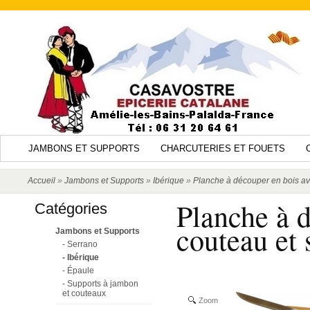
JAMBONS ET SUPPORTS
CHARCUTERIES ET FOUETS
Accueil
»
Jambons et Supports
»
Ibérique
»
Planche à découper en bois a
Planche à 
Catégories
couteau et
Jambons et Supports
- Serrano
- Ibérique
- Épaule
- Supports à jambon
et couteaux
Zoom