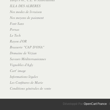
ILLA DES ALBERES
Nos modes de livraison
Nos moyens de paiement
Font-Sans
Porxas
Le Tech
Rayon d'OR
Brasserie "CAP D'ONA"
Domaine de Vézian
Saveurs Méditerranéennes
Vignobles d'Agly
Cart' image
Informations légales
Les Confitures de Marie
Conditions générales de vente
Développé Par
OpenCart France
- 