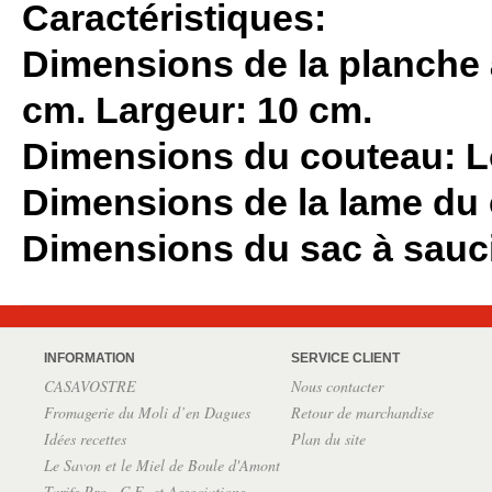
Caractéristiques:
Dimensions de la planche 
cm. Largeur: 10 cm.
Dimensions du couteau: Lo
Dimensions de la lame du 
Dimensions du sac à sauci
INFORMATION
SERVICE CLIENT
CASAVOSTRE
Nous contacter
Fromagerie du Moli d’en Dagues
Retour de marchandise
Idées recettes
Plan du site
Le Savon et le Miel de Boule d'Amont
Tarifs Pro., C.E. et Associations