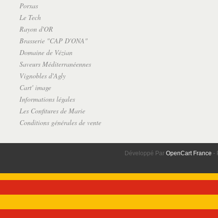
Porxas
Le Tech
Rayon d'OR
Brasserie "CAP D'ONA"
Domaine de Vézian
Saveurs Méditerranéennes
Vignobles d'Agly
Cart' image
Informations légales
Les Confitures de Marie
Conditions générales de vente
Développé Par
OpenCart France
- 