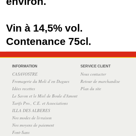
environ.
Vin à 14,5% vol.
Contenance 75cl.
INFORMATION
SERVICE CLIENT
CASAVOSTRE
Nous contacter
Fromagerie du Moli d’en Dagues
Retour de marchandise
Idées recettes
Plan du site
Le Savon et le Miel de Boule d'Amont
Tarifs Pro., C.E. et Associations
ILLA DES ALBERES
Nos modes de livraison
Nos moyens de paiement
Font-Sans